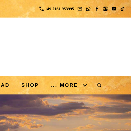
+49.2161.953995
OAD
SHOP
... MORE