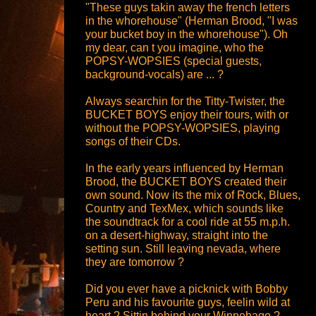
"These guys takin away the french letters
in the whorehouse" (Herman Brood, "I was
your bucket boy in the whorehouse"). Oh
my dear, can t you imagine, who the
POPSY-WOPSIES (special guests,
background-vocals) are ... ?
Always searchin for the Titty-Twister, the
BUCKET BOYS enjoy their tours, with or
without the POPSY-WOPSIES, playing
songs of their CDs.
In the early years influenced by Herman
Brood, the BUCKET BOYS created their
own sound. Now its the mix of Rock, Blues,
Country and TexMex, which sounds like
the soundtrack for a cool ride at 55 m.p.h.
on a desert-highway, straight into the
setting sun. Still leaving nevada, where
they are tomorrow ?
Did you ever have a picknick with Bobby
Peru and his favourite guys, feelin wild at
heart ? Sittin behind your Winnebago ?