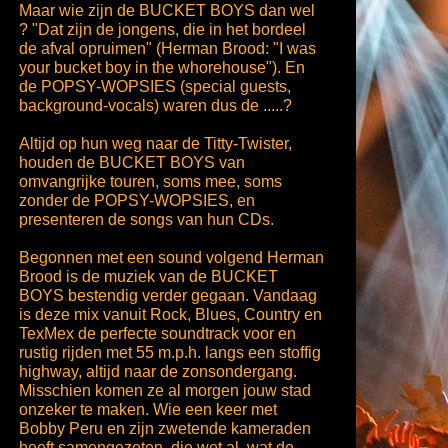
Maar wie zijn de BUCKET BOYS dan wel
? "Dat zijn de jongens, die in het bordeel
de afval opruimen" (Herman Brood: "I was
your bucket boy in the whorehouse"). En
de POPSY-WOPSIES (special guests,
background-vocals) waren dus de .....?
Altijd op hun weg naar de Titty-Twister,
houden de BUCKET BOYS van
omvangrijke touren, soms mee, soms
zonder de POPSY-WOPSIES, en
presenteren de songs van hun CDs.
Begonnen met een sound volgend Herman
Brood is de muziek van de BUCKET
BOYS bestendig verder gegaan. Vandaag
is deze mix vanuit Rock, Blues, Country en
TexMex de perfecte soundtrack voor en
rustig rijden met 55 m.p.h. langs een stoffig
highway, altijd naar de zonsondergang.
Misschien komen ze al morgen jouw stad
onzeker te maken. Wie een keer met
Bobby Peru en zijn zwetende kameraden
heeft samengezeten, die wet al, wat de