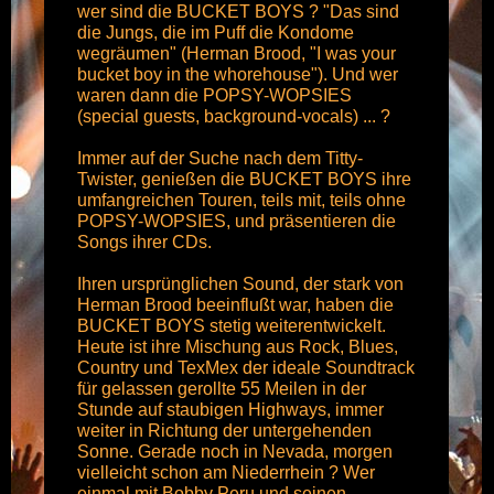
wer sind die BUCKET BOYS ? "Das sind
die Jungs, die im Puff die Kondome
wegräumen" (Herman Brood, "I was your
bucket boy in the whorehouse"). Und wer
waren dann die POPSY-WOPSIES
(special guests, background-vocals) ... ?
Immer auf der Suche nach dem Titty-
Twister, genießen die BUCKET BOYS ihre
umfangreichen Touren, teils mit, teils ohne
POPSY-WOPSIES, und präsentieren die
Songs ihrer CDs.
Ihren ursprünglichen Sound, der stark von
Herman Brood beeinflußt war, haben die
BUCKET BOYS stetig weiterentwickelt.
Heute ist ihre Mischung aus Rock, Blues,
Country und TexMex der ideale Soundtrack
für gelassen gerollte 55 Meilen in der
Stunde auf staubigen Highways, immer
weiter in Richtung der untergehenden
Sonne. Gerade noch in Nevada, morgen
vielleicht schon am Niederrhein ? Wer
einmal mit Bobby Peru und seinen